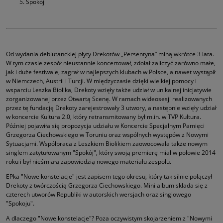
Spokój
Od wydania debiutanckiej płyty Drekotów „Persentyna” miną wkrótce 3 lata.
W tym czasie zespół nieustannie koncertował, zdołał zaliczyć zarówno małe,
jak i duże festiwale, zagrał w najlepszych klubach w Polsce, a nawet wystąpił
w Niemczech, Austrii i Turcji. W międzyczasie dzięki wielkiej pomocy i
wsparciu Leszka Biolika, Drekoty wzięły także udział w unikalnej inicjatywie
zorganizowanej przez Otwartą Scenę. W ramach wideosesji realizowanych
przez tę fundację Drekoty zarejestrowały 3 utwory, a następnie wzięły udział
w koncercie Kultura 2.0, który retransmitowany był m.in. w TVP Kultura.
Później pojawiła się propozycja udziału w Koncercie Specjalnym Pamięci
Grzegorza Ciechowskiego w Toruniu oraz wspólnych występów z Nowymi
Sytuacjami. Współpraca z Leszkiem Biolikiem zaowocowała także nowym
singlem zatytułowanym "Spokój", który swoją premierę miał w połowie 2014
roku i był nieśmiałą zapowiedzią nowego materiału zespołu.
EPka "Nowe konstelacje" jest zapisem tego okresu, który tak silnie połączył
Drekoty z twórczością Grzegorza Ciechowskiego. Mini album składa się z
czterech utworów Republiki w autorskich wersjach oraz singlowego
"Spokoju".
A dlaczego "Nowe konstelacje"? Poza oczywistym skojarzeniem z "Nowymi