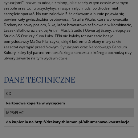
sytuacjami", nazwa ta oddaje zmiany, jakie zaszły w tym czasie w samym
zespole oraz to, ilu przychylnych i wspaniałych ludzi po drodze miał
szczęście spotkać. Na tym zaledwie 5-ścieżkowym albumie pojawia się
bowiem cały gwiazdozbiór osobowości: Natalia Pikuła, która wprowadziła
Drekoty na nowy poziom, Nika, która brawurowo zaśpiewała w Kombinacie,
Leszek Biolik wraz z ekipą Anthill Music Studio i Otwartej Sceny, chłopcy ze
Studio AS One czy Kuba Łuka. EPki nie byłoby też wreszcie bez jej
pomysłodawcy Maćka Pilarczyka, dzięki któremu Drekoty miały także
zaszczyt wystąpić przed Nowymi Sytuacjami oraz Narodowego Centrum
Kultury, który był partnerem toruńskiego koncertu, z którego pochodzą trzy
utwory zawarte na tym wydawnictwie.
DANE TECHNICZNE
CD
kartonowa koperta w wycięciem
MP3/FLAC
do kupienia na http://drekoty.thinman.pl/album/nowe-konstelacje