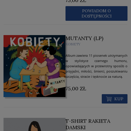
75,00 ZŁ
POWIADOM O
DOSTĘPNOŚCI
MUTANTY (LP)
KOBIETY
Album zawiera 11 piosenek utrzymanych
w stylistyce czarnego humoru,
opowiadających w przewrotny sposób o
przyjaźni, miłości, śmierci, poszukiwaniu
szczęścia, stracie i tęsknocie za naturą.
75,00 ZŁ
KUP
T-SHIRT RAKIETA
DAMSKI