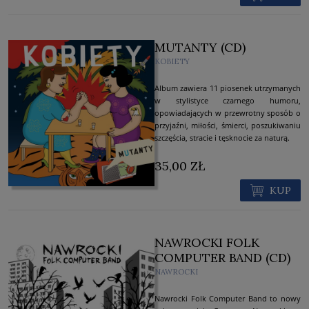
MUTANTY (CD)
KOBIETY
Album zawiera 11 piosenek utrzymanych
w stylistyce czarnego humoru,
opowiadających w przewrotny sposób o
przyjaźni, miłości, śmierci, poszukiwaniu
szczęścia, stracie i tęsknocie za naturą.
35,00 ZŁ
KUP
NAWROCKI FOLK
COMPUTER BAND (CD)
NAWROCKI
Nawrocki Folk Computer Band to nowy