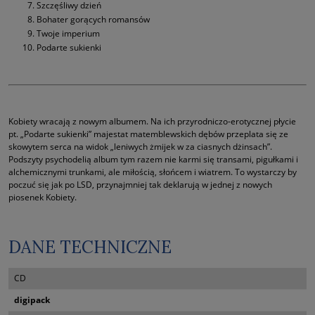
Szczęśliwy dzień
Bohater gorących romansów
Twoje imperium
Podarte sukienki
Kobiety wracają z nowym albumem. Na ich przyrodniczo-erotycznej płycie
pt. „Podarte sukienki” majestat matemblewskich dębów przeplata się ze
skowytem serca na widok „leniwych żmijek w za ciasnych dżinsach”.
Podszyty psychodelią album tym razem nie karmi się transami, pigułkami i
alchemicznymi trunkami, ale miłością, słońcem i wiatrem. To wystarczy by
poczuć się jak po LSD, przynajmniej tak deklarują w jednej z nowych
piosenek Kobiety.
DANE TECHNICZNE
CD
digipack