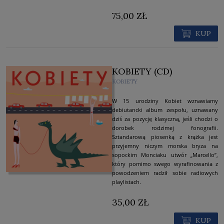
75,00 ZŁ
KUP
KOBIETY (CD)
KOBIETY
W 15 urodziny Kobiet wznawiamy
debiutancki album zespołu, uznawany
dziś za pozycję klasyczną, jeśli chodzi o
dorobek rodzimej fonografii.
Sztandarową piosenką z krążka jest
przyjemny niczym morska bryza na
sopockim Monciaku utwór „Marcello”,
który pomimo swego wyrafinowania z
powodzeniem radził sobie radiowych
playlistach.
35,00 ZŁ
KUP