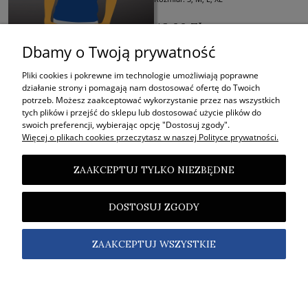
49,00 ZŁ
Dbamy o Twoją prywatność
KUP
Pliki cookies i pokrewne im technologie umożliwiają poprawne
działanie strony i pomagają nam dostosować ofertę do Twoich
potrzeb. Możesz zaakceptować wykorzystanie przez nas wszystkich
tych plików i przejść do sklepu lub dostosować użycie plików do
STRONY
swoich preferencji, wybierając opcję "Dostosuj zgody".
Więcej o plikach cookies przeczytasz w naszej Polityce prywatności.
O SKLEPIE
ZAAKCEPTUJ TYLKO NIEZBĘDNE
INFORMACJE
DOSTOSUJ ZGODY
©2011-2026 Thin Man Records. Wszelkie prawa zastrzeżone.
ZAAKCEPTUJ WSZYSTKIE
Projekt i wykonanie:
Gabiec.pl
POKAŻ PEŁNĄ WERSJĘ STRONY