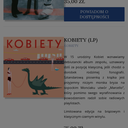
35,00 ZŁ
POWIADOM O
DOSTĘPNOŚCI
KOBIETY (LP)
KOBIETY
W 15 urodziny Kobiet wznawiamy
debiutancki album zespołu, uznawany
dziś za pozycję klasyczną, jeśli chodzi o
dorobek rodzimej fonografii.
Sztandarową piosenką z krążka jest
przyjemny niczym morska bryza na
sopockim Monciaku utwór „Marcello”,
który pomimo swego wyrafinowania z
powodzeniem radził sobie radiowych
playlistach.
Limitowana edycja na brązowym i
klasycznym czarnym winylu.