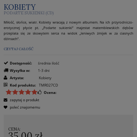
KOBIETY
PODARTE SUKIENKI (CD)
Miłość, słońce, wiatr. Kobiety wracają z nowym albumem. Na ich przyrodniczo-
erotycznej płycie pt. „Podarte sukienki” majestat matemblewskich dębów
przeplata się ze skowytem serca na widok „leniwych żmijek w za ciasnych
dżinsach”.
CZYTAJ CAŁOŚĆ
Dostępność:
średnia ilość
Wysyłka w:
1-3 dni
Artysta:
Kobiety
Kod produktu:
TMR027CD
Ocena:
zapytaj o produkt
poleć znajomemu
CENA:
35,00 zł