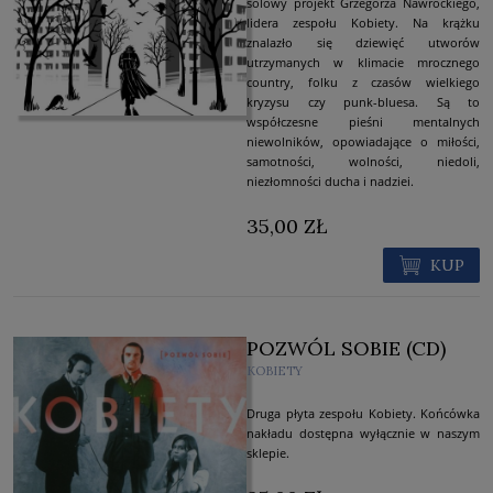
solowy projekt Grzegorza Nawrockiego,
lidera zespołu Kobiety. Na krążku
znalazło się dziewięć utworów
utrzymanych w klimacie mrocznego
country, folku z czasów wielkiego
kryzysu czy punk-bluesa. Są to
współczesne pieśni mentalnych
niewolników, opowiadające o miłości,
samotności, wolności, niedoli,
niezłomności ducha i nadziei.
35,00 ZŁ
KUP
POZWÓL SOBIE (CD)
KOBIETY
Druga płyta zespołu Kobiety. Końcówka
nakładu dostępna wyłącznie w naszym
sklepie.