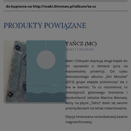
do kupienia na http://maki.thinman.pl/album/ta-cz
PRODUKTY POWIĄZANE
TAŃCZ (MC)
MAKI I CHŁOPAKI
Maki i Chłopaki dopisują drugi krążek do
ich opowieści o klimacie życia na
mazowieckiej prowincji. Od czasu
debiutanckiego albumu „Dni Mrozów”
(2012) grupa zdążyła przeistoczyć się z
tria w kwintet. To co niezmienne, to
melodyjność gitarowego brzmienia i
błyskotliwość tekstów Marcina Biernata,
który na płycie „Tańcz” dzieli się swoimi
przemyśleniami na temat melanżowania.
Edycja limitowana na brokatowej kasecie
magnetofonowej.