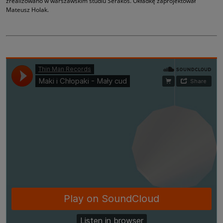
zrealizowano w warszawskim studiu Serakos. Okładkę zaprojektował
Mateusz Holak.