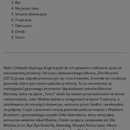
Bal
Nie jesteś taka
Smutne dziewczyny
Tropicana
Odrzuceni
Dredy
Tańcz
Maki i Chłopaki dopisują drugi krążek do ich opowieści o klimacie życia na
mazowieckiej prowincji. Od czasu debiutanckiego albumu „Dni Mrozów”
(2012) grupa zdążyła przeistoczyć się z tria w kwintet. Zmieniła też strukturę
piosenek, które tym razem uzbroiła w refreny. To co niezmienne, to
melodyjność gitarowego brzmienia i błyskotliwość tekstów Marcina
Biernata, który na płycie „Tańcz” dzieli się swoimi przemyśleniami na temat
melanżowania. Lider Maków śpiewa o zmaganiach w barze Tropicana, o
zamiłowaniu do smutnych dziewczyn, wracaniu przez Siedlce i weekendzie
na jedynkę. Część z piosenek zresztą powstała podczas imprez z Wojtkiem
Brożkiem z gorzowskiego zespołu Żółte Kalendarze, który od tej płyty
wzmacnia wokalnie skład Maków. Chórki na płycie zaśpiewała też Ola
Bilińska (m.in. Bye Bye Butterfly, Babadag, Muzyka Końca Lata). Album