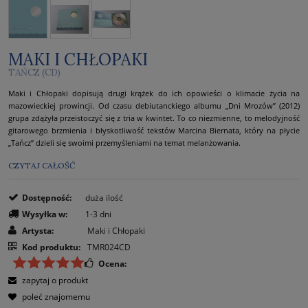
MAKI I CHŁOPAKI
TAŃCZ (CD)
Maki i Chłopaki dopisują drugi krążek do ich opowieści o klimacie życia na
mazowieckiej prowincji. Od czasu debiutanckiego albumu „Dni Mrozów” (2012)
grupa zdążyła przeistoczyć się z tria w kwintet. To co niezmienne, to melodyjność
gitarowego brzmienia i błyskotliwość tekstów Marcina Biernata, który na płycie
„Tańcz” dzieli się swoimi przemyśleniami na temat melanżowania.
CZYTAJ CAŁOŚĆ
Dostępność:
duża ilość
Wysyłka w:
1-3 dni
Artysta:
Maki i Chłopaki
Kod produktu:
TMR024CD
Ocena:
zapytaj o produkt
poleć znajomemu