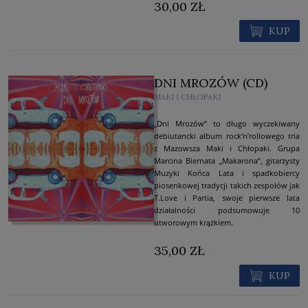
30,00 ZŁ
KUP
DNI MROZÓW (CD)
MAKI I CHŁOPAKI
„Dni Mrozów” to długo wyczekiwany
debiutancki album rock’n’rollowego tria
z Mazowsza Maki i Chłopaki. Grupa
Marcina Biernata „Makarona”, gitarzysty
Muzyki Końca Lata i spadkobiercy
piosenkowej tradycji takich zespołów jak
T.Love i Partia, swoje pierwsze lata
działalności podsumowuje 10
utworowym krążkiem.
35,00 ZŁ
KUP