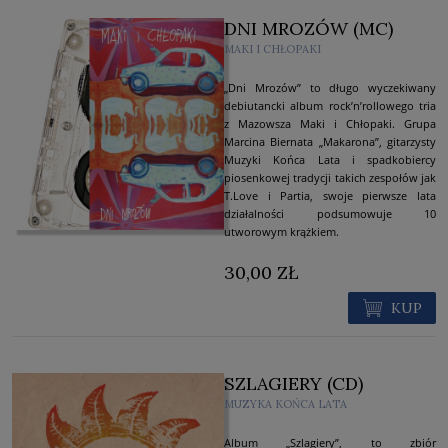
DNI MROZÓW (MC)
MAKI I CHŁOPAKI
„Dni Mrozów” to długo wyczekiwany
debiutancki album rock’n’rollowego tria
z Mazowsza Maki i Chłopaki. Grupa
Marcina Biernata „Makarona”, gitarzysty
Muzyki Końca Lata i spadkobiercy
piosenkowej tradycji takich zespołów jak
T.Love i Partia, swoje pierwsze lata
działalności podsumowuje 10
utworowym krążkiem.
30,00 ZŁ
KUP
SZLAGIERY (CD)
MUZYKA KOŃCA LATA
Album „Szlagiery”, to zbiór