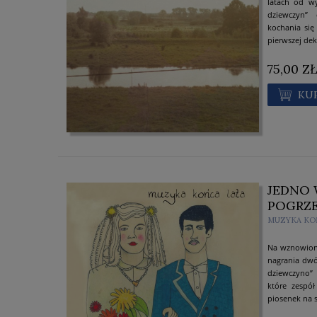
latach od wy
dziewczyn” 
kochania się
pierwszej dek
75,00 ZŁ
KU
JEDNO 
POGRZE
MUZYKA KO
Na wznowione
nagrania dwó
dziewczyno” 
które zespół
piosenek na 