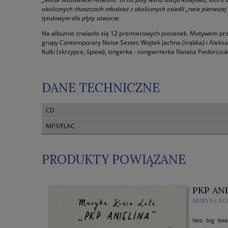
okolicznych chaszczach młodzież z okolicznych osiedli „rwie pierwsze
tytułowym dla płyty utworze.
Na albumie znalazło się 12 premierowych piosenek. Motywem prz
grupy Contemporary Noise Sextet: Wojtek Jachna (trąbka) i Aleksan
Kulki (skrzypce, śpiew), singerka - songwriterka Natalia Fiedorczu
DANE TECHNICZNE
CD
MP3/FLAC
PRODUKTY POWIĄZANE
PKP ANI
MUZYKA KO
Neo big bea