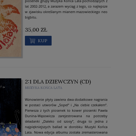
piosenek grupy Muzyka Końca Lata pochodzących z
lat 2002-2012, a zarazem wyciąg z tego, co najlepsze
w zjawisku określanym mianem mazowieckiego neo
bigbitu.
35,00 ZŁ
KUP
2:1 DLA DZIEWCZYN (CD)
MUZYKA KOŃCA LATA
Wznowienie płyty zawiera dwa dodatkowe nagrania
w postaci utworów „Sopel” i „Na ciebie czekałem”.
Pierwsza z tych piosenek to kower piosenki Pawła
Dunina-Wąsowicza zarejestrowana na potrzeby
składanki „Daleko od szosy”, druga to jedna z
najpiękniejszych ballad w dorobku Muzyki Końca
Lata. Nowa edycja albumu została zremasterowana