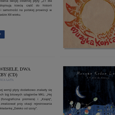
dania swojej ostatniej płyty „2:1 dla
dopisują trzecią część do historii
 i samotności na polskiej prowincji w
adzie XXI wieku.
P
WESELE, DWA
BY (CD)
ŃCA LATA
j wersji płyty dodatkowo znalazły się
ch big bitowych szlagierów MKL: „Hej
(fonograficzna premiera) i „Książę”,
 zrealizował przy okazji rejestrowania
składankę „Daleko od szosy”.