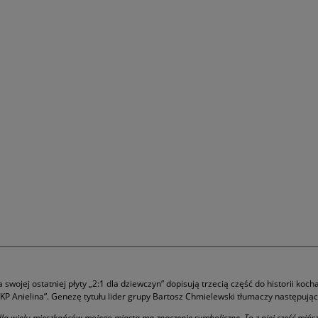
ojej ostatniej płyty „2:1 dla dziewczyn” dopisują trzecią część do historii kocha
PKP Anielina”. Genezę tytułu lider grupy Bartosz Chmielewski tłumaczy następując
dla wielu mieszkańców mojego miasta ma znaczenie symboliczne. To z niej część mińsz