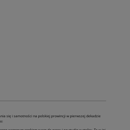
nia się i samotności na polskiej prowincji w pierwszej dekadzie
o:
czan wczesnym rankiem rusza do pracy i na studia w stolicy. To w jej