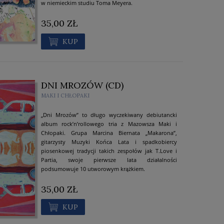
w niemieckim studiu Toma Meyera.
35,00 ZŁ
KUP
DNI MROZÓW (CD)
MAKI I CHŁOPAKI
„Dni Mrozów” to długo wyczekiwany debiutancki
album rock’n’rollowego tria z Mazowsza Maki i
Chłopaki. Grupa Marcina Biernata „Makarona”,
gitarzysty Muzyki Końca Lata i spadkobiercy
piosenkowej tradycji takich zespołów jak T.Love i
Partia, swoje pierwsze lata działalności
podsumowuje 10 utworowym krążkiem.
35,00 ZŁ
KUP