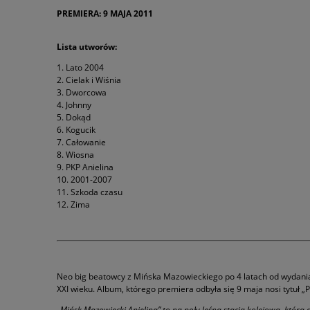
PREMIERA: 9 MAJA 2011
Lista utworów:
1. Lato 2004
2. Cielak i Wiśnia
3. Dworcowa
4. Johnny
5. Dokąd
6. Kogucik
7. Całowanie
8. Wiosna
9. PKP Anielina
10. 2001-2007
11. Szkoda czasu
12. Zima
Neo big beatowcy z Mińska Mazowieckiego po 4 latach od wydania sw
XXI wieku. Album, którego premiera odbyła się 9 maja nosi tytuł „
„Mińsk Mazowiecki Anielina” to na poły leśna stacja kolejowa, która 