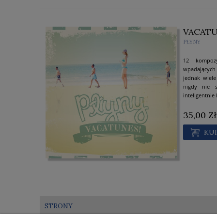
VACATU
PŁYNY
12 kompozy
wpadającyc
jednak wiel
nigdy nie s
inteligentnie
35,00 Z
KU
STRONY