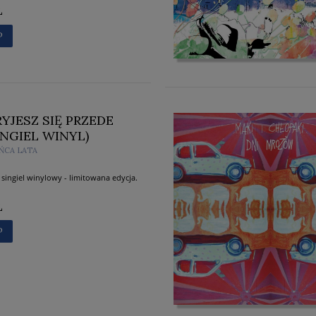
Ł
P
RYJESZ SIĘ PRZEDE
INGIEL WINYL)
ŃCA LATA
 singiel winylowy - limitowana edycja.
Ł
P