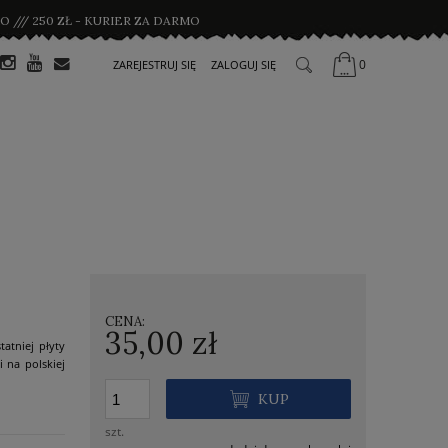
 /// 250 ZŁ - KURIER ZA DARMO
0
ZAREJESTRUJ SIĘ
ZALOGUJ SIĘ
CENA:
35,00 zł
atniej płyty
i na polskiej
KUP
szt.