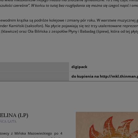
j czułości czereśnie”. W końcu to tutaj bez rozglądania się można się czegoś napić i
ewodnim krążka są podróże kolejowe i zmiany pór roku. W warstwie muzycznej g
der Kamiński (saksofon). Na płycie pojawiają się też trzy utalentowane reprezen
k (klawisze) oraz Ola Bilińska z zespołów Płyny i Babadag (śpiew), która od tej pł
digipack
do kupienia na http://mkl.thinman.
ELINA (LP)
ŃCA LATA
towcy z Mińska Mazowieckiego po 4