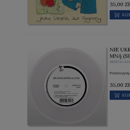
35,00 Z
KU
NIE UK
MNĄ (S
MUZYKA KO
Przeźroczysty
35,00 Z
KU