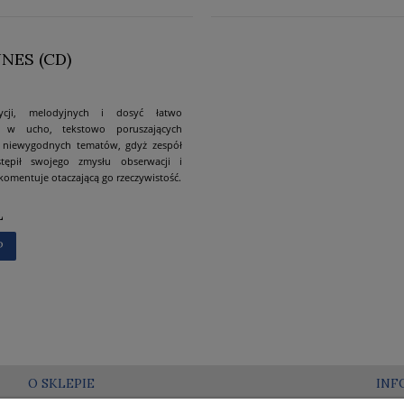
NES (CD)
cji, melodyjnych i dosyć łatwo
h w ucho, tekstowo poruszających
e niewygodnych tematów, gdyż zespół
tępił swojego zmysłu obserwacji i
 komentuje otaczającą go rzeczywistość.
Ł
P
O SKLEPIE
INF