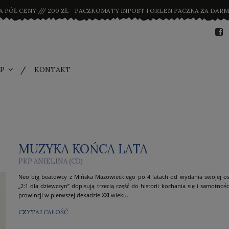
A PÓŁ CENY /// 200 ZŁ - PACZKOMATY INPOST I ORLEN PACZKA ZA DARMO
P
KONTAKT
MUZYKA KOŃCA LATA
PKP ANIELINA (CD)
Neo big beatowcy z Mińska Mazowieckiego po 4 latach od wydania swojej ost
„2:1 dla dziewczyn” dopisują trzecią część do historii kochania się i samotnośc
prowincji w pierwszej dekadzie XXI wieku.
CZYTAJ CAŁOŚĆ