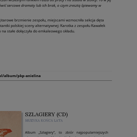
 omówić sercowe dramaty lub ich brak, o czym zresztą śpiewamy w
itarowe brzmienie zespołu, miejscami wzmocniła sekcja dęta
tantki polskiej sceny alternatywnej: Karotka z zespołu Kawałek
yty na stałe dołączyła do emkaleowego składu.
pl/album/pkp-anielina
SZLAGIERY (CD)
MUZYKA KOŃCA LATA
Album „Szlagiery”, to zbiór najpopularniejszych